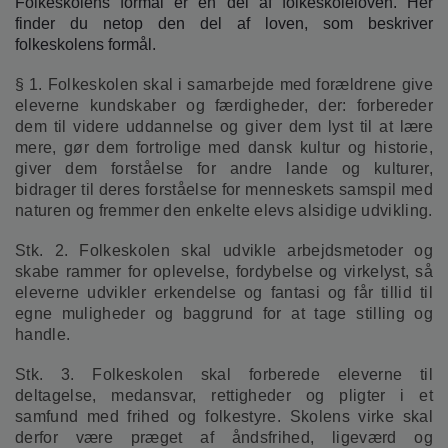
Folkeskolens formål er en del af folkeskoleloven. Her
finder du netop den del af loven, som beskriver
folkeskolens formål.
§ 1. Folkeskolen skal i samarbejde med forældrene give
eleverne kundskaber og færdigheder, der: forbereder
dem til videre uddannelse og giver dem lyst til at lære
mere, gør dem fortrolige med dansk kultur og historie,
giver dem forståelse for andre lande og kulturer,
bidrager til deres forståelse for menneskets samspil med
naturen og fremmer den enkelte elevs alsidige udvikling.
Stk. 2. Folkeskolen skal udvikle arbejdsmetoder og
skabe rammer for oplevelse, fordybelse og virkelyst, så
eleverne udvikler erkendelse og fantasi og får tillid til
egne muligheder og baggrund for at tage stilling og
handle.
Stk. 3. Folkeskolen skal forberede eleverne til
deltagelse, medansvar, rettigheder og pligter i et
samfund med frihed og folkestyre. Skolens virke skal
derfor være præget af åndsfrihed, ligeværd og