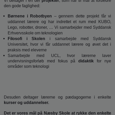
Vi deltager i en del
projekter
, som har til mål at forbedre
den gode faglighed:
Børnene i Robotbyen
– gennem dette projekt får vi
uddannet lærere og har indrettet et rum med KUBO,
Lego, robotter, droner, … Vi samarbejder med Syddansk
Erhvervsskole om teknologien
Filosofi i Skolen
i samarbejde med Syddansk
Universitet, hvor vi får uddannet lærere og øvet det i
praksis med eleverne
Samarbejde med UCL, hvor lærerne laver
undervisningsforløb med fokus på
didaktik
for nye
områder som teknologi
Desuden deltager lærerne og pædagogerne i enkelte
kurser og uddannelser.
Det er vores mål på Næsby Skole at rykke den enkelte