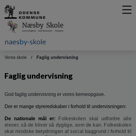
naesby-skole
G
å
Vores skole
Faglig undervisning
t
i
Faglig undervisning
l
h
o
v
God faglig undervisning er vores kerneopgave.
e
d
Der er mange styreredskaber i forhold til undervisningen:
i
De nationale mål er:
Folkeskolen skal udfordre alle
n
elever, så de bliver så dygtige, som de kan.
Folkeskolen
d
skal mindske betydningen af social baggrund i forhold til
h