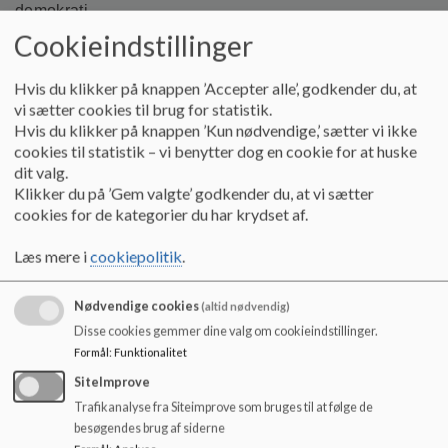
demokrati.
Cookieindstillinger
§ 2. Kommunalbestyrelsen har ansvaret for folkeskolen,
jf. dog § 20, stk. 3, § 44 og § 45, stk. 2, 2. pkt.
Hvis du klikker på knappen ’Accepter alle’, godkender du, at
Kommunalbestyrelsen har ansvaret for, at alle børn i
vi sætter cookies til brug for statistik.
kommunen sikres ret til vederlagsfri undervisning i
Hvis du klikker på knappen ’Kun nødvendige,’ sætter vi ikke
folkeskolen.
cookies til statistik – vi benytter dog en cookie for at huske
dit valg.
Stk. 2. Den enkelte skoles leder har inden for rammerne
Klikker du på ’Gem valgte’ godkender du, at vi sætter
af lovgivningen og kommunalbestyrelsens og
cookies for de kategorier du har krydset af.
skolebestyrelsens beslutninger ansvaret for
undervisningens kvalitet i henhold til folkeskolens
Læs mere i
cookiepolitik
.
formål, jf. § 1, og fastlægger undervisningens
organisering og tilrettelæggelse.
Nødvendige cookies
(altid nødvendig)
Stk. 3. Elever og forældre samarbejder med skolen om
Disse cookies gemmer dine valg om cookieindstillinger.
at leve op til folkeskolens formål.
Formål
:
Funktionalitet
Kilde: Folkeskoleloven
SiteImprove
Trafikanalyse fra Siteimprove som bruges til at følge de
Lokalt på skolen
arbejder vi ud fra ovenstående. Hver
besøgendes brug af siderne
faglærer sørger for at holde målene og kravene i de enkelte