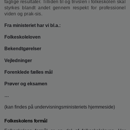
faglige resultater. Tilliden til og trivslen i folkeskolen skal
o
styrkes blandt andet gennem respekt for professionel
l
viden og prak-sis.
d
e
Fra ministeriet har vi bl.a.:
t
Folkeskoleloven
Bekendtgørelser
Vejledninger
Forenklede fælles mål
Prøver og eksamen
…
(kan findes på undervisningsministeriets hjemmeside)
Folkeskolens formål