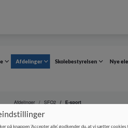
le
Afdelinger
Skolebestyrelsen
Nye el
Afdelinger
SFO2
E-sport
indstillinger
E-sport
ker på knappen ’Accepter alle’, godkender du, at vi sætter cookies t