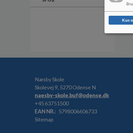
Brug
Kun 
Næsby Skole
Skolevej 9, 5270 Odense N
naesby-skole.buf@odense.dk
+45 63751500
EAN NR.
5798006606733
Sitemap