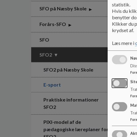
statistik.
SFO på Næsby Skole
Hvis du klik
benytter dog
Klikker du p
Forårs-SFO
krydset af.
SFO
Læs mere i
SFO2
Nød
Dis
SFO2 på Næsby Skole
For
Sit
E-sport
Traf
For
Praktiske informationer
Ma
SFO2
Tra
For
PIXI-model af de
pædagogiske læreplaner for
Akt
SFO2