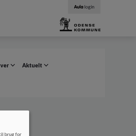
login
ever
Aktuelt
il brug for