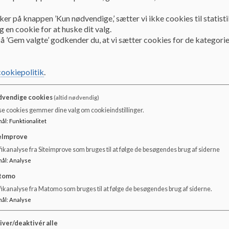
E-sport på Næsby Skole
ker på knappen ’Kun nødvendige,’ sætter vi ikke cookies til statisti
 en cookie for at huske dit valg.
Dokumenter
å ’Gem valgte’ godkender du, at vi sætter cookies for de kategorie
Esport-folder SFO2 Næsby Skole.pdf
cookiepolitik
.
vendige cookies
(altid nødvendig)
se cookies gemmer dine valg om cookieindstillinger.
mål
:
Funktionalitet
eImprove
ikanalyse fra Siteimprove som bruges til at følge de besøgendes brug af siderne
mål
:
Analyse
tomo
fikanalyse fra Matomo som bruges til at følge de besøgendes brug af siderne.
mål
:
Analyse
iver/deaktivér alle