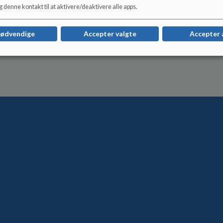
 denne kontakt til at aktivere/deaktivere alle apps.
nødvendige
Accepter valgte
Accepter 